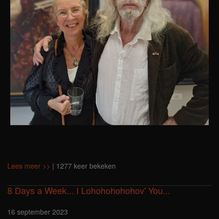
Lees meer >>
| 1277 keer bekeken
8 Days a Week... I Lohohohohohov' You...
16 september 2023