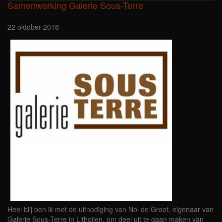
Samenwerking Galerie Sous-Terre
22 oktober 2018
Heel blij ben ik met de uitnodiging van Nol de Groot, eigenaar van
Galerie Sous-Terre in Lithoijen, om deel uit te gaan maken van