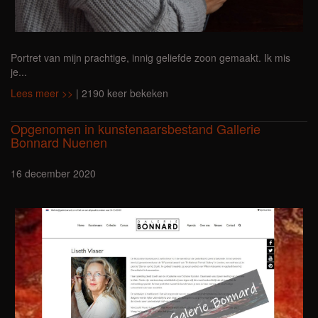
Portret van mijn prachtige, innig geliefde zoon gemaakt. Ik mis
je...
Lees meer >>
| 2190 keer bekeken
Opgenomen in kunstenaarsbestand Gallerie
Bonnard Nuenen
16 december 2020