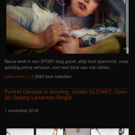
Nieuw werk in een EPOXY laag gezet, altijd heel spannend, maar
gelukkig prima verlopen, met veel dank aan mijn liefste....
Lees meer >>
| 2685 keer bekeken
Portret Genesis in wording, locatie GLO'ART, Open
Air Gallery Lananken België
1 november 2018