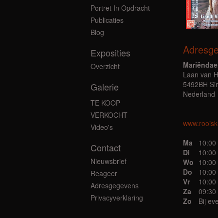
Portret In Opdracht
Publicaties
Blog
Adresg
Exposities
Mariëndae
Overzicht
Laan van 
5492BH Si
Galerie
Nederland
TE KOOP
VERKOCHT
www.rooisku
Video's
Ma
10:00 
Contact
Di
10:00 
Nieuwsbrief
Wo
10:00 
Do
10:00 
Reageer
Vr
10:00 
Adresgegevens
Za
09:30 
Privacyverklaring
Zo
Bij e